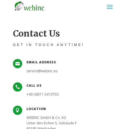
Contact Us
GET IN TOUCH ANYTIME!
EMAIL ADDRESS

service@webinc.eu
CALL US

+49 (0)611 5410750
LOCATION

WEBINC GmbH & Co. KG
Unter den Eichen 5, Gebäude F
65195 Wiesbaden